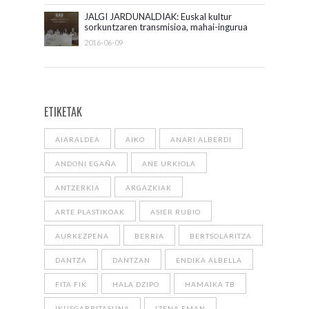
JALGI JARDUNALDIAK: Euskal kultur
sorkuntzaren transmisioa, mahai-ingurua
2016-06-09
ETIKETAK
AIARALDEA
AIKO
ANARI ALBERDI
ANDONI EGAÑA
ANE URKIOLA
ANTZERKIA
ARGAZKIAK
ARTE PLASTIKOAK
ASIER RUBIO
AURKEZPENA
BERRIA
BERTSOLARITZA
DANTZA
DANTZAN
ENDIKA ALBELLA
FITA FIK
HALA DZIPO
HAMAIKA TB
IKUSGARRITASUNA
IZENA EMAN