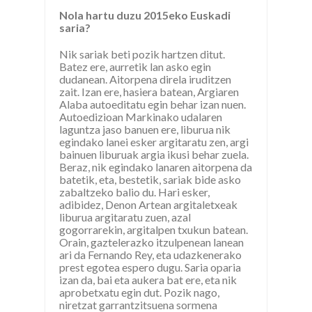
Nola hartu duzu 2015eko Euskadi
saria?
Nik sariak beti pozik hartzen ditut.
Batez ere, aurretik lan asko egin
dudanean. Aitorpena direla iruditzen
zait. Izan ere, hasiera batean, Argiaren
Alaba autoeditatu egin behar izan nuen.
Autoedizioan Markinako udalaren
laguntza jaso banuen ere, liburua nik
egindako lanei esker argitaratu zen, argi
bainuen liburuak argia ikusi behar zuela.
Beraz, nik egindako lanaren aitorpena da
batetik, eta, bestetik, sariak bide asko
zabaltzeko balio du. Hari esker,
adibidez, Denon Artean argitaletxeak
liburua argitaratu zuen, azal
gogorrarekin, argitalpen txukun batean.
Orain, gaztelerazko itzulpenean lanean
ari da Fernando Rey, eta udazkenerako
prest egotea espero dugu. Saria oparia
izan da, bai eta aukera bat ere, eta nik
aprobetxatu egin dut. Pozik nago,
niretzat garrantzitsuena sormena