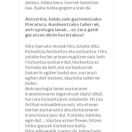
delako, bidea bera. Horrek betetzen
nau. Baina bidea gogorra izan da.
Antzerkia, heldu zein gazteentzako
literatura, ikasleentzako tailerrak,
antropologia lanak… ez zara geldi
geratzen diren horietakoa!
Nire barruko etxeak hiru zutabe ditu:
hizkuntza, hezkuntza eta sorkuntza. Hiru
zutabe horien artean mugitzen naiz beti.
Hizkuntza euskara dut, hezkuntza ez
formala da beti, eta sorkuntza nik
bakarrik egiten badut ere, sorrarazi
egiten diet besteei, idazketa tailerren
bidez.
Antropologia lanak euskararen
transmisioaren ingurukoak idatzi ditut,
hori ere hizkuntzaren zutabetik. Ni Lea
Artibai eskualdekoa naiz, eta etxean
bertan euskarazko ahozkotasunaren
transmisioa jaso dut. Kontatu, kantatu
egin dut… Idaztea azken finean, hitzen
bidez gauzak kontatzea baita.
Nire adinagatik izango da, beharbada,