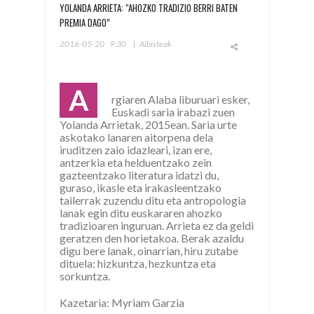
YOLANDA ARRIETA: “AHOZKO TRADIZIO BERRI BATEN
PREMIA DAGO”
2016-05-20
9:30
|
Albisteak
A
rgiaren Alaba liburuari esker,
Euskadi saria irabazi zuen
Yolanda Arrietak, 2015ean. Saria urte
askotako lanaren aitorpena dela
iruditzen zaio idazleari, izan ere,
antzerkia eta helduentzako zein
gazteentzako literatura idatzi du,
guraso, ikasle eta irakasleentzako
tailerrak zuzendu ditu eta antropologia
lanak egin ditu euskararen ahozko
tradizioaren inguruan. Arrieta ez da geldi
geratzen den horietakoa. Berak azaldu
digu bere lanak, oinarrian, hiru zutabe
dituela: hizkuntza, hezkuntza eta
sorkuntza.
Kazetaria: Myriam Garzia