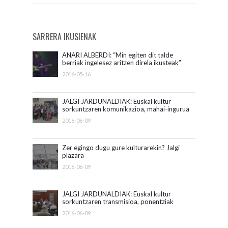
SARRERA IKUSIENAK
ANARI ALBERDI: “Min egiten dit talde
berriak ingelesez aritzen direla ikusteak”
2016-05-16
JALGI JARDUNALDIAK: Euskal kultur
sorkuntzaren komunikazioa, mahai-ingurua
2016-06-09
Zer egingo dugu gure kulturarekin? Jalgi
plazara
2016-06-09
JALGI JARDUNALDIAK: Euskal kultur
sorkuntzaren transmisioa, ponentziak
2016-06-09