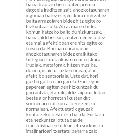
baina tradizio berri baten premia
dagoela iruditzen zait, ahozkotasunaren
inguruan batez ere, euskara niretzat ez
baita arrazoiaren bidez hitz egiteko
hizkuntza soila. Arrazoiaren bidez
komunikatzeko balio du hizkuntzak,
baina, aldi berean, zentzumenen bidez
eta maila afektiboan ere hitz egiteko
tresna da. Barruan daramadan
ahozkotasunaren bidez eraikitako
biltegiari lotuta ikusten dut euskara.
Irudiak, metaforak, hitzen musika,
doinua, usaina… azken finean, alor
afektibo sentsoriala. Uste dut, hori
guztia galtzen ari garela. Gaur egun,
paperean egiten den hizkuntzak du
garrantzia, eta, nik, aldiz, aipatu dudan
beste alor horretan ikusten dut
sormenaren altxorra, bere zentzu
normalean. Afektuetatik gauzak
kontatzeko beste era bat da. Euskara
eta hezkuntza lotuta daude
transmisioaren bidean, eta sorkuntza
imajinarioari txertatu beharra zaio.