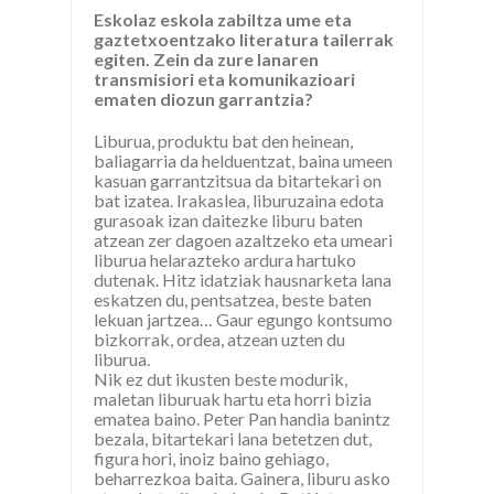
Eskolaz eskola zabiltza ume eta
gaztetxoentzako literatura tailerrak
egiten. Zein da zure lanaren
transmisiori eta komunikazioari
ematen diozun garrantzia?
Liburua, produktu bat den heinean,
baliagarria da helduentzat, baina umeen
kasuan garrantzitsua da bitartekari on
bat izatea. Irakaslea, liburuzaina edota
gurasoak izan daitezke liburu baten
atzean zer dagoen azaltzeko eta umeari
liburua helarazteko ardura hartuko
dutenak. Hitz idatziak hausnarketa lana
eskatzen du, pentsatzea, beste baten
lekuan jartzea… Gaur egungo kontsumo
bizkorrak, ordea, atzean uzten du
liburua.
Nik ez dut ikusten beste modurik,
maletan liburuak hartu eta horri bizia
ematea baino. Peter Pan handia banintz
bezala, bitartekari lana betetzen dut,
figura hori, inoiz baino gehiago,
beharrezkoa baita. Gainera, liburu asko