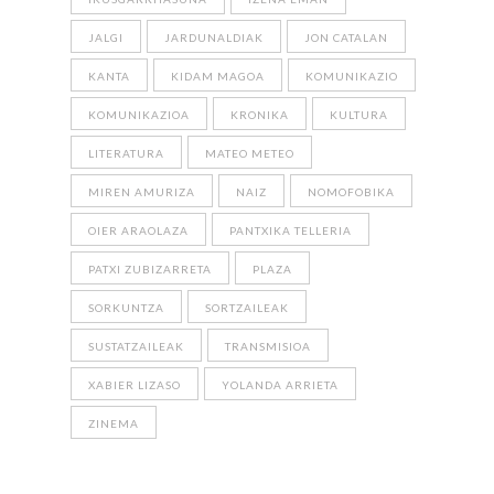
JALGI
JARDUNALDIAK
JON CATALAN
KANTA
KIDAM MAGOA
KOMUNIKAZIO
KOMUNIKAZIOA
KRONIKA
KULTURA
LITERATURA
MATEO METEO
MIREN AMURIZA
NAIZ
NOMOFOBIKA
OIER ARAOLAZA
PANTXIKA TELLERIA
PATXI ZUBIZARRETA
PLAZA
SORKUNTZA
SORTZAILEAK
SUSTATZAILEAK
TRANSMISIOA
XABIER LIZASO
YOLANDA ARRIETA
ZINEMA