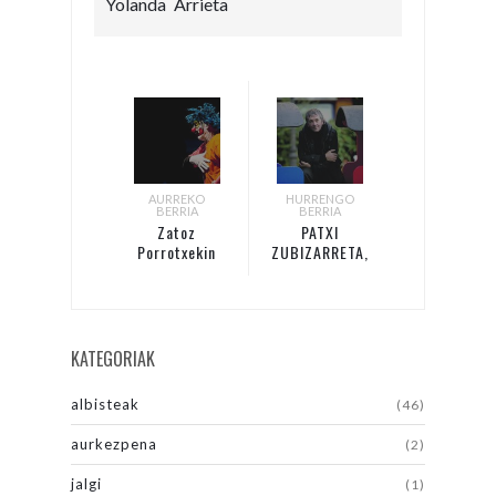
Yolanda Arrieta
AURREKO
HURRENGO
BERRIA
BERRIA
Zatoz
PATXI
Porrotxekin
ZUBIZARRETA,
Jalgiren
iritzia: Fruitu
aurtengo
desiragarriak
bideoklipa
grabatzera
KATEGORIAK
albisteak
(46)
aurkezpena
(2)
jalgi
(1)