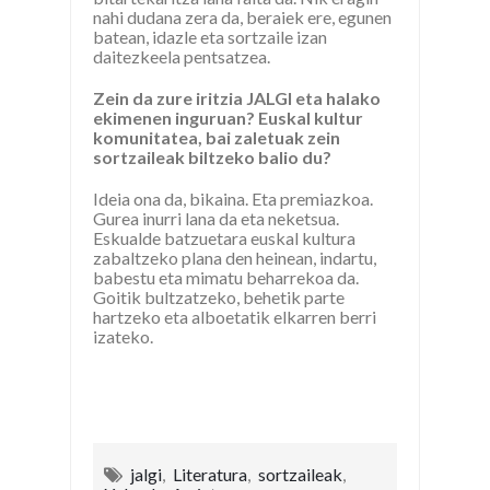
nahi dudana zera da, beraiek ere, egunen
batean, idazle eta sortzaile izan
daitezkeela pentsatzea.
Zein da zure iritzia JALGI eta halako
ekimenen inguruan? Euskal kultur
komunitatea, bai zaletuak zein
sortzaileak biltzeko balio du?
Ideia ona da, bikaina. Eta premiazkoa.
Gurea inurri lana da eta neketsua.
Eskualde batzuetara euskal kultura
zabaltzeko plana den heinean, indartu,
babestu eta mimatu beharrekoa da.
Goitik bultzatzeko, behetik parte
hartzeko eta alboetatik elkarren berri
izateko.
jalgi
,
Literatura
,
sortzaileak
,