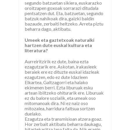
segundo batzuetan sikiera, euskarazko
oroitzapen goxoak sorrarazi ditudala
pentsatzen dut. Eta, batzuetan, segundo
batzuk nahikoak dira, gaizki baldin
bazaude, zerbaiti heltzeko. Arreta piztu
beharra dago, aktibatu.
Umeek eta gaztetxoak naturalki
hartzen dute euskal kultura eta
literatura?
Aurreiritzirik ez dute, baina ezta
ezagutzarik ere. Askotan, irakasleek
beraiek ere ez dituzte euskal idazleak
ezagutzen, edo ez dute Idazleen
Elkartea, Galtzagorri eta halako
ekimenen berri. Ezta liburuak esku
artean ibiltzeko ohiturarik ere. Liburuak
ez du balore sozialik, eta umeak oso
mitomanoak dira. Ni ez naiz oso
mitozalea, harridura faltsua sortzen
duelako.
Ezagutza eta transmisioan atzera goaz.
Hor zerbait aktibatu beharra daukagu,
bitartekaritza lana falta da. Nik eragin