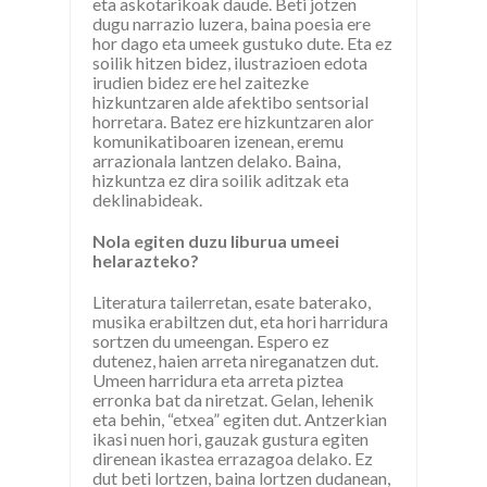
eta askotarikoak daude. Beti jotzen
dugu narrazio luzera, baina poesia ere
hor dago eta umeek gustuko dute. Eta ez
soilik hitzen bidez, ilustrazioen edota
irudien bidez ere hel zaitezke
hizkuntzaren alde afektibo sentsorial
horretara. Batez ere hizkuntzaren alor
komunikatiboaren izenean, eremu
arrazionala lantzen delako. Baina,
hizkuntza ez dira soilik aditzak eta
deklinabideak.
Nola egiten duzu liburua umeei
helarazteko?
Literatura tailerretan, esate baterako,
musika erabiltzen dut, eta hori harridura
sortzen du umeengan. Espero ez
dutenez, haien arreta nireganatzen dut.
Umeen harridura eta arreta piztea
erronka bat da niretzat. Gelan, lehenik
eta behin, “etxea” egiten dut. Antzerkian
ikasi nuen hori, gauzak gustura egiten
direnean ikastea errazagoa delako. Ez
dut beti lortzen, baina lortzen dudanean,