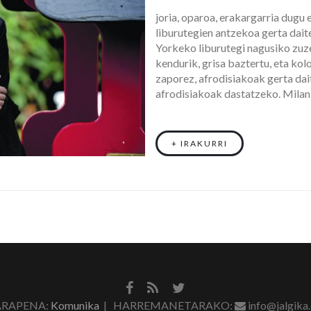
joria, oparoa, erakargarria dugu 
liburutegien antzekoa gerta dait
Yorkeko liburutegi nagusiko zuz
kendurik, grisa baztertu, eta ko
zaporez, afrodisiakoak gerta dai
afrodisiakoak dastatzeko. Milan
+ IRAKURRI
RAPENA:
Komunika
| HARREMANETARAKO:
info@jalgika.