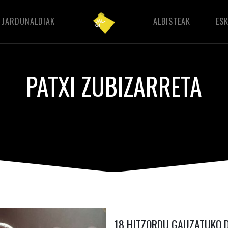
JARDUNALDIAK
ALBISTEAK
ES
PATXI ZUBIZARRETA
18 HITZORDU GAUZATUKO D