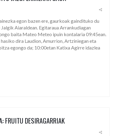
ainezka egon bazen ere, gaurkoak gaindituko du
u Jalgik Aiaraldean. Egitaraua Arrankudiagan
ongo baita Mateo Meteo ipuin kontalaria 09:45ean.
hasiko dira Laudion, Amurrion, Artziniegan eta
itza egongo da; 10:00etan Katixa Agirre idazlea
IA: FRUITU DESIRAGARRIAK