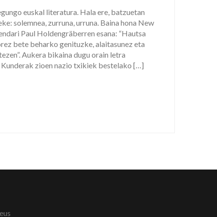
egungo euskal literatura. Hala ere, batzuetan
eke: solemnea, zurruna, urruna. Baina hona New
endari Paul Holdengräberren esana: “Hautsa
lorez bete beharko genituzke, alaitasunez eta
tezen”. Aukera bikaina dugu orain letra
 Kunderak zioen nazio txikiek bestelako […]
eus