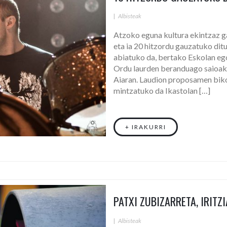
|
Albisteak
Atzoko eguna kultura ekintzaz g
eta ia 20 hitzordu gauzatuko dit
abiatuko da, bertako Eskolan eg
Ordu laurden beranduago saioak 
Aiaran. Laudion proposamen biko
mintzatuko da Ikastolan […]
+ IRAKURRI
PATXI ZUBIZARRETA, IRITZ
|
Albisteak