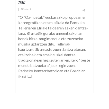
ZARA”
|
Albisteak
“O “Oa-huetak” euskarazko proposamen
koreografikoa eta musikala da Pantxika
Telleriaren Elirale taldearen azken dantza-
lana. Bi urtetik gorako umeentzako lan
honek hitza, mugimendua eta zuzeneko
musika uztartzen ditu. Telleriak
haurtzarotik arnastu zuen dantza etxean,
eta izebak eta amak euskal dantza
tradizionalean hezi zuten arren, gero “beste
mundu batzuetara” jauzi egin zuen.
Pariseko kontserbatorioan eta Bordelen
ikasi […]