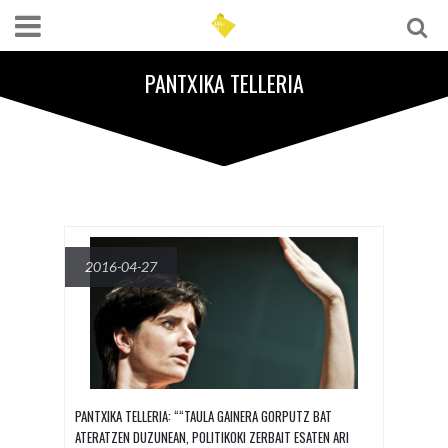
PANTXIKA TELLERIA
2016-04-27
PANTXIKA TELLERIA: ““TAULA GAINERA GORPUTZ BAT
ATERATZEN DUZUNEAN, POLITIKOKI ZERBAIT ESATEN ARI