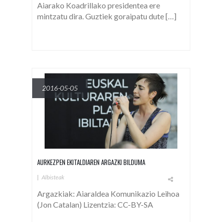
Aiarako Koadrillako presidentea ere
mintzatu dira. Guztiek goraipatu dute […]
2016-05-05
AURKEZPEN EKITALDIAREN ARGAZKI BILDUMA
|
Albisteak
Argazkiak: Aiaraldea Komunikazio Leihoa
(Jon Catalan) Lizentzia: CC-BY-SA