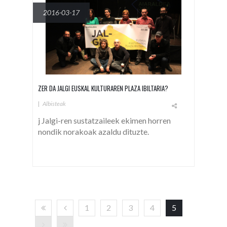
2016-03-17
ZER DA JALGI EUSKAL KULTURAREN PLAZA IBILTARIA?
|
Albisteak
j Jalgi-ren sustatzaileek ekimen horren
nondik norakoak azaldu dituzte.
1
2
3
4
5