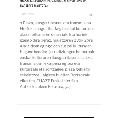
EUSKAL KULTURAREN PLAZA NAGUSI BIHURTUKO DA
AIARALDEA MAIATZEAN
|
Albisteak
p Plaza, ikusgarritasuna eta transmisioa.
Horiek izango dira Jalgi euskal kulturaren
plaza ibiltariaren oinarriak. Eta horiek
izango dira beraz, maiatzaren 23tik 29ra
Aiaraldean egingo den euskal kulturaren
bilgune handiari jarri dizkiogun helburuak:
euskal kulturaren ikusgarritasuna lantzea,
transmisioari ekarpena egitea eta
kulturzale eta sortzaileei plaza gehiago
eskaintzea. Jalgiren bueltan Bertsozale
elkartea, EHAZE Euskal Herriko
Antzerkizaleen Elkartea, […]