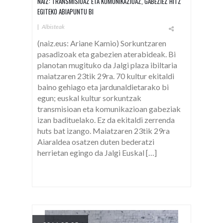
NAIZ: TRANSMISIOAZ ETA KOMUNIKAZIOAZ, GABEZIEZ HITZ
EGITEKO ABIAPUNTU BI
|
Albisteak
(naiz.eus: Ariane Kamio) Sorkuntzaren
pasadizoak eta gabezien aterabideak. Bi
planotan mugituko da Jalgi plaza ibiltaria
maiatzaren 23tik 29ra. 70 kultur ekitaldi
baino gehiago eta jardunaldietarako bi
egun; euskal kultur sorkuntzak
transmisioan eta komunikazioan gabeziak
izan badituelako. Ez da ekitaldi zerrenda
huts bat izango. Maiatzaren 23tik 29ra
Aiaraldea osatzen duten bederatzi
herrietan egingo da Jalgi Euskal […]