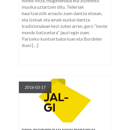
honek hitza, mugimendua eta zuzeneko
musika uztartzen ditu. Telleriak
haurtzarotik arnastu zuen dantza etxean,
eta izebak eta amak euskal dantza
tradizionalean hezi zuten arren, gero “beste
mundu batzuetara” jauzi egin zuen.
Pariseko kontserbatorioan eta Bordelen
ikasi […]
2016-03-17