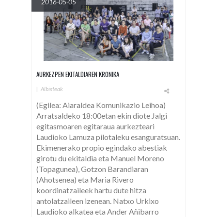
2016-05-05
AURKEZPEN EKITALDIAREN KRONIKA
|
Albisteak
(Egilea: Aiaraldea Komunikazio Leihoa)
Arratsaldeko 18:00etan ekin diote Jalgi
egitasmoaren egitaraua aurkezteari
Laudioko Lamuza pilotaleku esanguratsuan.
Ekimenerako propio egindako abestiak
girotu du ekitaldia eta Manuel Moreno
(Topagunea), Gotzon Barandiaran
(Ahotsenea) eta Maria Rivero
koordinatzaileek hartu dute hitza
antolatzaileen izenean. Natxo Urkixo
Laudioko alkatea eta Ander Añibarro