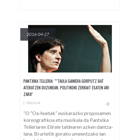
2016-04-27
PANTXIKA TELLERIA: ““TAULA GAINERA GORPUTZ BAT
ATERATZEN DUZUNEAN, POLITIKOKI ZERBAIT ESATEN ARI
ZARA”
|
Albisteak
“O “Oa-huetak” euskarazko proposamen
koreografikoa eta musikala da Pantxika
Telleriaren Elirale taldearen azken dantza-
lana. Bi urtetik gorako umeentzako lan