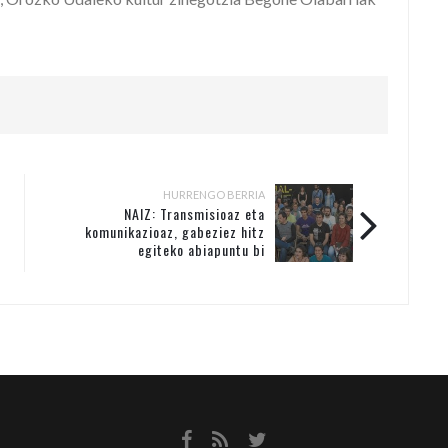
HURRENGO BERRIA
NAIZ: Transmisioaz eta
komunikazioaz, gabeziez hitz
egiteko abiapuntu bi