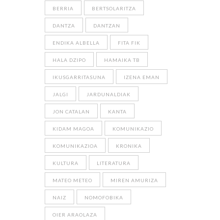
BERRIA
BERTSOLARITZA
DANTZA
DANTZAN
ENDIKA ALBELLA
FITA FIK
HALA DZIPO
HAMAIKA TB
IKUSGARRITASUNA
IZENA EMAN
JALGI
JARDUNALDIAK
JON CATALAN
KANTA
KIDAM MAGOA
KOMUNIKAZIO
KOMUNIKAZIOA
KRONIKA
KULTURA
LITERATURA
MATEO METEO
MIREN AMURIZA
NAIZ
NOMOFOBIKA
OIER ARAOLAZA