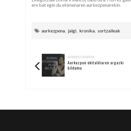
ere bat egin du ekimenaren aurkezpenarekin.
aurkezpena
,
jalgi
,
kronika
,
sortzaileak
AURREKO BERRIA
Aurkezpen ekitaldiaren argazki
bilduma