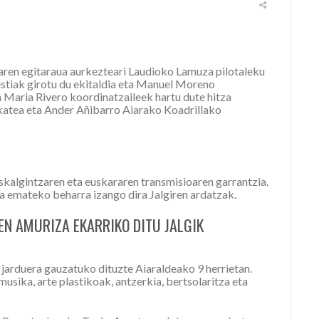
aren egitaraua aurkezteari Laudioko Lamuza pilotaleku
tiak girotu du ekitaldia eta Manuel Moreno
Maria Rivero koordinatzaileek hartu dute hitza
katea eta Ander Añibarro Aiarako Koadrillako
uskalgintzaren eta euskararen transmisioaren garrantzia.
una emateko beharra izango dira Jalgiren ardatzak.
EN AMURIZA EKARRIKO DITU JALGIK
 jarduera gauzatuko dituzte Aiaraldeako 9 herrietan.
musika, arte plastikoak, antzerkia, bertsolaritza eta