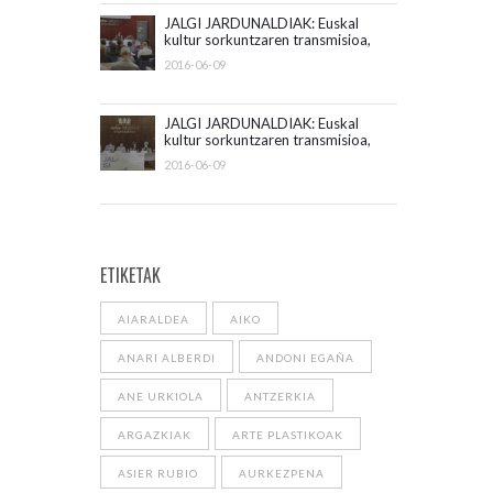
JALGI JARDUNALDIAK: Euskal
kultur sorkuntzaren transmisioa,
ponentziak
2016-06-09
JALGI JARDUNALDIAK: Euskal
kultur sorkuntzaren transmisioa,
mahai-ingurua
2016-06-09
ETIKETAK
AIARALDEA
AIKO
ANARI ALBERDI
ANDONI EGAÑA
ANE URKIOLA
ANTZERKIA
ARGAZKIAK
ARTE PLASTIKOAK
ASIER RUBIO
AURKEZPENA