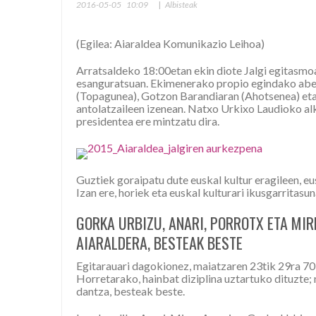
2016-05-05
10:09
|
Albisteak
(Egilea: Aiaraldea Komunikazio Leihoa)
Arratsaldeko 18:00etan ekin diote Jalgi egitasmo
esanguratsuan. Ekimenerako propio egindako abes
(Topagunea), Gotzon Barandiaran (Ahotsenea) eta 
antolatzaileen izenean. Natxo Urkixo Laudioko al
presidentea ere mintzatu dira.
Guztiek goraipatu dute euskal kultur eragileen, e
Izan ere, horiek eta euskal kulturari ikusgarritas
GORKA URBIZU, ANARI, PORROTX ETA MIR
AIARALDERA, BESTEAK BESTE
Egitarauari dagokionez, maiatzaren 23tik 29ra 70
Horretarako, hainbat diziplina uztartuko dituzte; 
dantza, besteak beste.