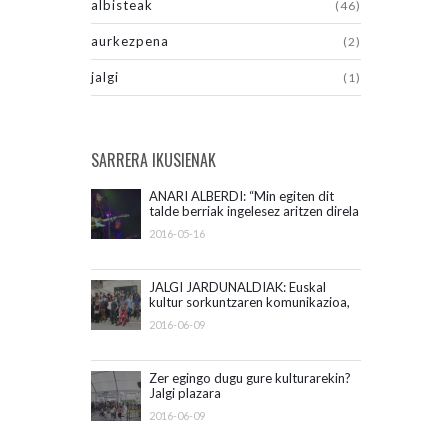
albisteak
(46)
aurkezpena
(2)
jalgi
(1)
SARRERA IKUSIENAK
ANARI ALBERDI: “Min egiten dit
talde berriak ingelesez aritzen direla
ikusteak”
2016-05-16
JALGI JARDUNALDIAK: Euskal
kultur sorkuntzaren komunikazioa,
mahai-ingurua
2016-06-09
Zer egingo dugu gure kulturarekin?
Jalgi plazara
2016-06-09