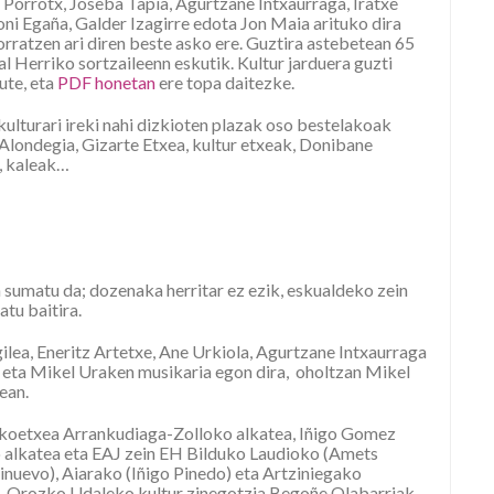
 Porrotx, Joseba Tapia, Agurtzane Intxaurraga, Iratxe
oni Egaña, Galder Izagirre edota Jon Maia arituko dira
orratzen ari diren beste asko ere. Guztira astebetean 65
l Herriko sortzaileenn eskutik. Kultur jarduera guzti
ute, eta
PDF honetan
ere topa daitezke.
kulturari ireki nahi dizkioten plazak oso bestelakoak
Alondegia, Gizarte Etxea, kultur etxeak, Donibane
k, kaleak…
 sumatu da; dozenaka herritar ez ezik, eskualdeko zein
tu baitira.
ilea, Eneritz Artetxe, Ane Urkiola, Agurtzane Intxaurraga
 eta Mikel Uraken musikaria egon dira, oholtzan Mikel
ean.
dikoetxea Arrankudiaga-Zolloko alkatea, Iñigo Gomez
 alkatea eta EAJ zein EH Bilduko Laudioko (Amets
nuevo), Aiarako (Iñigo Pinedo) eta Artziniegako
in, Orozko Udaleko kultur zinegotzia Begoñe Olabarriak