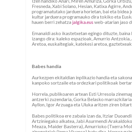
Izen handiko Anari, Miren Amuriza, Gorka Urbizu,
Fresneda, Xabi Solano, Hesian, Katixa Agirre, And
programatutako jarduera horietan, bai eta bidea j
kultur jarduera programauko dira tokiko eta Euska
hauen berri zehatza
jalgika.eus
web-atarian jaso d
Emanaldi asko ikastetxetan egingo dituzte, baina 
izango dira: kaleko espazioak, Amurrio Antzokia, 
Aretoa, euskaltegiak, katekesi aretoa, gaztetxea
Babes handia
Aurkezpen ekitaldian inplikazio handia eta sakona
kanpoko sortzaile eta ordezkari politikoak bertara
Horrela, publikoaren artean Esti Urresola zinemag
antzerki zuzendaria, Gorka Belasko marrazkilaria
Ayllon, Igor Arzuaga eta Uluka aritzen ziren bitart
Babes politikoa ere zabala izan da, Itziar Duoan
Artziniegako alkatea, Jabi Asurmendi Arakaldoko
Meaza, Maider Basterra), Amurrioko (Txerra Moli
zinegotziak (Inma Vivanco) batu dira. Horrez ga