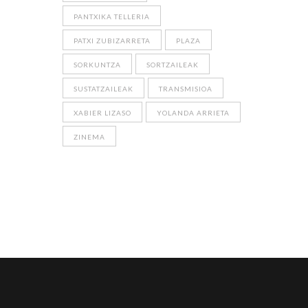
PANTXIKA TELLERIA
PATXI ZUBIZARRETA
PLAZA
SORKUNTZA
SORTZAILEAK
SUSTATZAILEAK
TRANSMISIOA
XABIER LIZASO
YOLANDA ARRIETA
ZINEMA