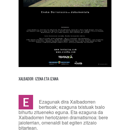
XALBADOR: IZENA ETA IZANA
E
Ezagunak dira Xalbadorren
bertsoak; ezaguna txistuak txalo
bihurtu zitueneko eguna. Eta ezaguna da
Xalbadorren heriotzaren dramatismoa: bere
jaioterrian, omenaldi bat egiten zitzaio
bitartean.