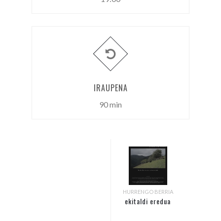
IRAUPENA
90 min
HURRENGO BERRIA
ekitaldi eredua