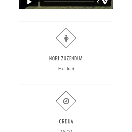
NORI ZUZENDUA
Helduei
ORDUA
19:00