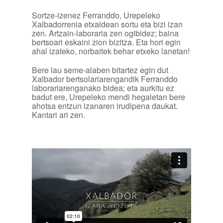
Sortze-izenez Ferranddo, Urepeleko
Xalbadorrenia etxaldean sortu eta bizi izan
zen. Artzain-laboraria zen ogibidez; baina
bertsoari eskaini zion bizitza. Eta hori egin
ahal izateko, norbaitek behar etxeko lanetan!
Bere lau seme-alaben bitartez egin dut
Xalbador bertsolariarengandik Ferranddo
laborariarenganako bidea; eta aurkitu ez
badut ere, Urepeleko mendi hegaletan bere
ahotsa entzun izanaren irudipena daukat.
Kantari ari zen.