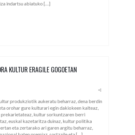
za indartsu abiatuko […]
ORA KULTUR ERAGILE GOGOETAN
tur produkziotik aukeratu beharraz, dena berdin
 eta orohar gure kulturari egin dakiokeen kalteaz,
prekarietateaz, kultur sorkuntzaren berri
z, euskal kazetaritza duinaz, kultur politika
ertan eta zertarako ari garen argitu beharraz,
nazional baten premiaz, sortzaile eta […]