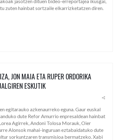
akoak jasotzen dituen bideo-erreportajea ikusgai,
tu zuten hainbat sortzaile elkarrizketatzen diren.
IZA, JON MAIA ETA RUPER ORDORIKA
JALGIREN ESKUTIK
aren egitarauko azkenaurreko eguna. Gaur euskal
 landuko dute Refor Amurrio enpresaldean hainbat
 Lorea Agirrek, Andoni Tolosa Morauk, Oier
urre Alonsok mahai-inguruan eztabaidatuko dute
ultur sorkuntzaren transmisioa bermatzeko. Xabi