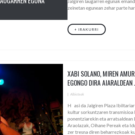
 LAUGARREN EGUNA
Jalgiren laugarren egunak emand
zeinetan egunean zehar parte har
+ IRAKURRI
XABI SOLANO, MIREN AMUR
EGONGO DIRA AIARALDEAN 
|
Albisteak
H asi da Jalgiren Plaza Ibiltari
kultur sorkuntzaren transmisioa
ponentziarekin eta arratsaldean
Araolazak, Oihane Pereak eta Id
zer tresna diren beharrezkoak k