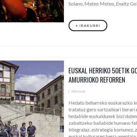
Solano, Mateo Meteo, Enaitz Goi
+ IRAKURRI
EUSKAL HERRIKO 50ETIK G
AMURRIOKO REFORREN
|
Albisteak
Hedatu beharreko euskarazko kul
tratatuz gero sortzaileari berari
hedabide euskaldunek bizi duten 
zabaltzeko baliabide humano falta
integralaz, estrategia komunez, z
euskal kulturaren berri-agentzia 