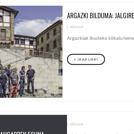
ARGAZKI BILDUMA: JALGIR
|
Albisteak
Argazkiak ikusteko klikatu hem
+ IRAKURRI
|
Albisteak