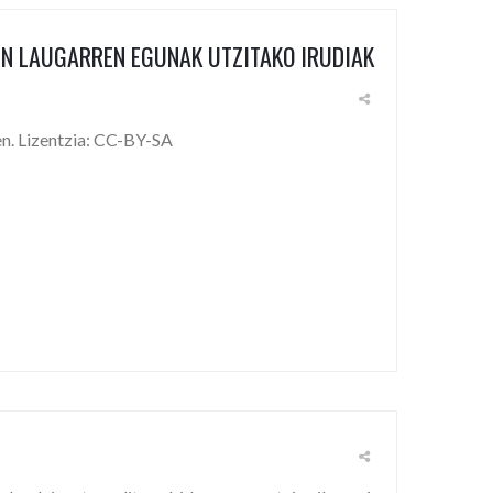
EN LAUGARREN EGUNAK UTZITAKO IRUDIAK
en. Lizentzia: CC-BY-SA